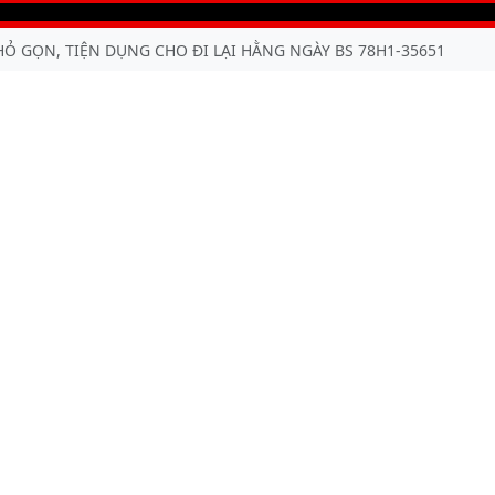
NHỎ GỌN, TIỆN DỤNG CHO ĐI LẠI HẰNG NGÀY BS 78H1-35651